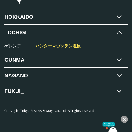
HOKKAIDO_
TOCHIGI_
ゲレンデ
ハンターマウンテン塩原
GUNMA_
NAGANO_
FUKUI_
Copyright Tokyu Resorts ＆ Stays Co., Ltd. All rights reserved.