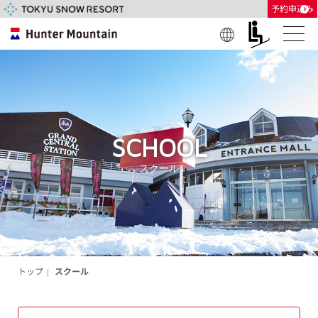
予約申込み
Engl
日本
한글
中国
中國
ภาษ
（简
（繁
าไท
ish
語
体）
體）
ย
SCHOOL
スクール
トップ
スクール
|