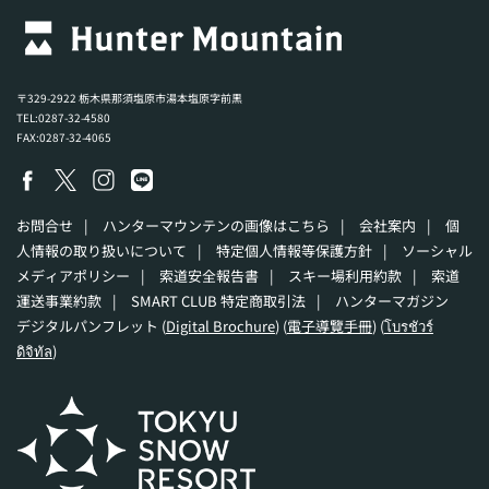
〒329-2922 栃木県那須塩原市湯本塩原字前黒
TEL:0287-32-4580
FAX:0287-32-4065
お問合せ
|
ハンターマウンテンの画像はこちら
|
会社案内
|
個
人情報の取り扱いについて
|
特定個人情報等保護方針
|
ソーシャル
メディアポリシー
|
索道安全報告書
|
スキー場利用約款
|
索道
運送事業約款
|
SMART CLUB 特定商取引法
|
ハンターマガジン
デジタルパンフレット (
Digital Brochure
) (
電子導覽手冊
) (
โบรชัวร์
ดิจิทัล
)