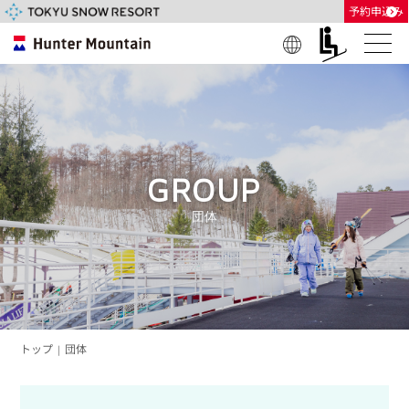
予約申込み
Engl
日本
한글
中国
中國
ภาษ
（简
（繁
าไท
ish
語
体）
體）
ย
GROUP
団体
トップ
団体
|