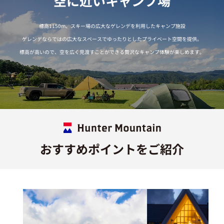
標高1150m、
スキー場の広大なゲレンデを
利用したキャンプ施設
ゲレンデならではの
広大なスペースで
ゆったりとした
プライベート空間を提供。
標高が高いので、
空を広く見渡すことができる
贅沢なキャンプ体験が楽しめます。
おすすめポイントをご紹介