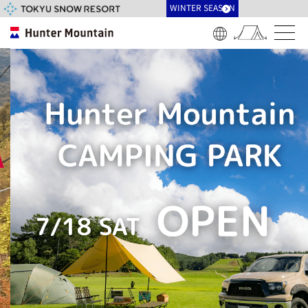
WINTER SEASON
Engl
日本
한글
中国
中國
ภาษ
（简
（繁
าไท
ish
語
体）
體）
ย