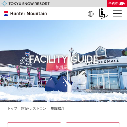
予約申込み
Engl
日本
한글
中国
中國
ภาษ
（简
（繁
าไท
ish
語
体）
體）
ย
FACILITY GUIDE
施設紹介
トップ
施設/レストラン
施設紹介
|
|