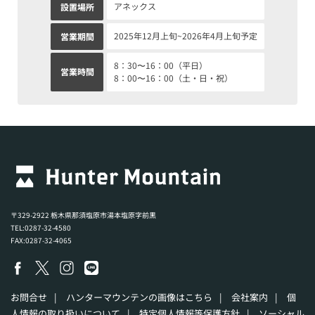
アネックス
設置場所
2025年12月上旬~2026年4月上旬予定
営業期間
8：30〜16：00（平日）
営業時間
8：00〜16：00（土・日・祝）
〒329-2922 栃木県那須塩原市湯本塩原字前黒
TEL:0287-32-4580
FAX:0287-32-4065
お問合せ
|
ハンターマウンテンの画像はこちら
|
会社案内
|
個
人情報の取り扱いについて
|
特定個人情報等保護方針
|
ソーシャル