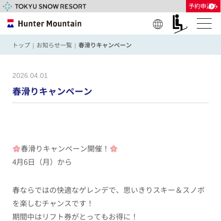
予約申込み
Engl
日本
한글
中国
中國
ภาษ
トップ
お知らせ一覧
春滑りキャンペーン
|
|
（简
（繁
าไท
ish
語
体）
體）
ย
2026.04.01
春滑りキャンペーン
春滑りキャンペーン開催！
4月6日（月）から
春ならではの快適なゲレンデで、思いきりスキー＆スノボ
を楽しむチャンスです！
期間中はリフト券がとってもお得に！