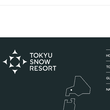
H
TO
G
N