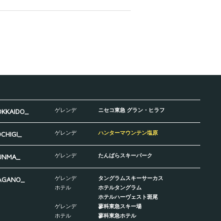
ゲレンデ
ニセコ東急 グラン・ヒラフ
OKKAIDO_
ゲレンデ
ハンターマウンテン塩原
CHIGI_
ゲレンデ
たんばらスキーパーク
UNMA_
ゲレンデ
タングラムスキーサーカス
AGANO_
ホテル
ホテルタングラム
ホテルハーヴェスト斑尾
ゲレンデ
蓼科東急スキー場
ホテル
蓼科東急ホテル